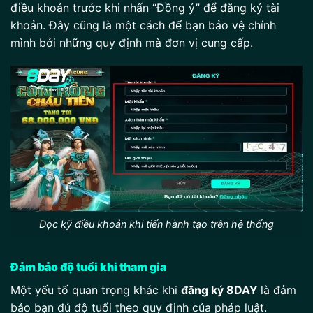
điều khoản trước khi nhấn “Đồng ý” để đăng ký tài
khoản. Đây cũng là một cách để bạn bảo vệ chính
mình bởi những quy định mà đơn vị cung cấp.
Đọc kỹ điều khoản khi tiến hành tạo trên hệ thống
Đảm bảo độ tuổi khi tham gia
Một yếu tố quan trọng khác khi
đăng ký 8DAY
là đảm
bảo bạn đủ độ tuổi theo quy định của pháp luật.