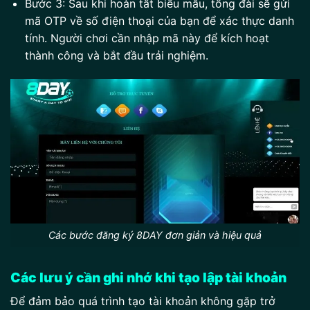
Bước 3: Sau khi hoàn tất biểu mẫu, tổng đài sẽ gửi
mã OTP về số điện thoại của bạn để xác thực danh
tính. Người chơi cần nhập mã này để kích hoạt
thành công và bắt đầu trải nghiệm.
Các bước đăng ký 8DAY đơn giản và hiệu quả
Các lưu ý cần ghi nhớ khi tạo lập tài khoản
Để đảm bảo quá trình tạo tài khoản không gặp trở