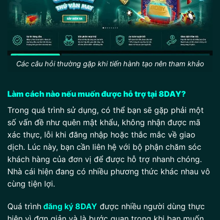
Các câu hỏi thường gặp khi tiến hành tạo nên tham khảo
Làm cách nào nếu muốn được hỗ trợ tại 8DAY?
Trong quá trình sử dụng, có thể bạn sẽ gặp phải một
số vấn đề như quên mật khẩu, không nhận được mã
xác thực, lỗi khi đăng nhập hoặc thắc mắc về giao
dịch. Lúc này, bạn cần liên hệ với bộ phận chăm sóc
khách hàng của đơn vị để được hỗ trợ nhanh chóng.
Nhà cái hiện đang có nhiều phương thức khác nhau vô
cùng tiện lợi.
Quá trình
đăng ký 8DAY
được nhiều người dùng thực
hiện vì đơn giản và là bước quan trọng khi bạn muốn