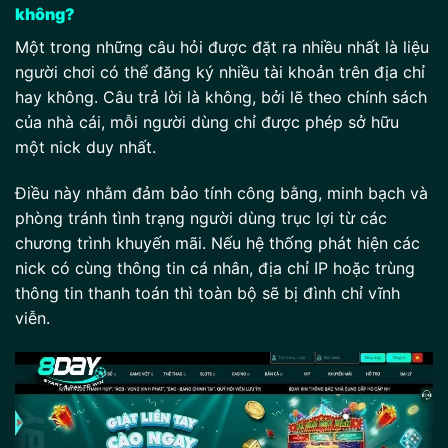
không?
Một trong những câu hỏi được đặt ra nhiều nhất là liệu
người chơi có thể đăng ký nhiều tài khoản trên địa chỉ
hay không. Câu trả lời là không, bởi lẽ theo chính sách
của nhà cái, mỗi người dùng chỉ được phép sở hữu
một nick duy nhất.
Điều này nhằm đảm bảo tính công bằng, minh bạch và
phòng tránh tình trạng người dùng trục lợi từ các
chương trình khuyến mãi. Nếu hệ thống phát hiện các
nick có cùng thông tin cá nhân, địa chỉ IP hoặc trùng
thông tin thanh toán thì toàn bộ sẽ bị đình chỉ vĩnh
viễn.