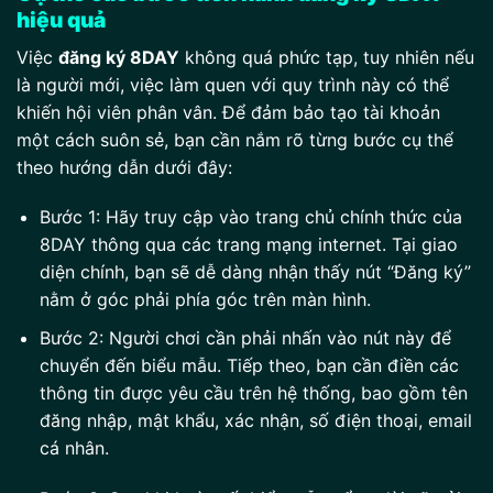
hiệu quả
Việc
đăng ký 8DAY
không quá phức tạp, tuy nhiên nếu
là người mới, việc làm quen với quy trình này có thể
khiến hội viên phân vân. Để đảm bảo tạo tài khoản
một cách suôn sẻ, bạn cần nắm rõ từng bước cụ thể
theo hướng dẫn dưới đây:
Bước 1: Hãy truy cập vào trang chủ chính thức của
8DAY thông qua các trang mạng internet. Tại giao
diện chính, bạn sẽ dễ dàng nhận thấy nút “Đăng ký”
nằm ở góc phải phía góc trên màn hình.
Bước 2: Người chơi cần phải nhấn vào nút này để
chuyển đến biểu mẫu. Tiếp theo, bạn cần điền các
thông tin được yêu cầu trên hệ thống, bao gồm tên
đăng nhập, mật khẩu, xác nhận, số điện thoại, email
cá nhân.