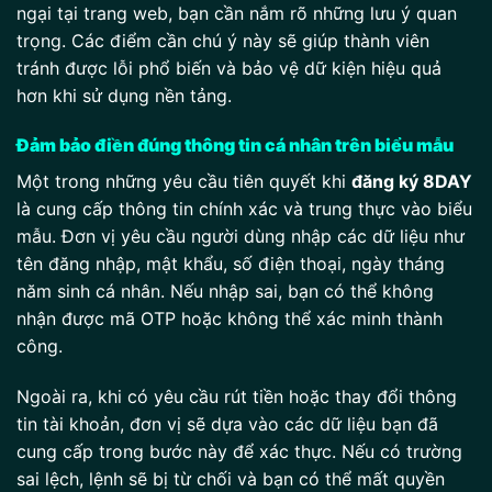
ngại tại trang web, bạn cần nắm rõ những lưu ý quan
trọng. Các điểm cần chú ý này sẽ giúp thành viên
tránh được lỗi phổ biến và bảo vệ dữ kiện hiệu quả
hơn khi sử dụng nền tảng.
Đảm bảo điền đúng thông tin cá nhân trên biểu mẫu
Một trong những yêu cầu tiên quyết khi
đăng ký 8DAY
là cung cấp thông tin chính xác và trung thực vào biểu
mẫu. Đơn vị yêu cầu người dùng nhập các dữ liệu như
tên đăng nhập, mật khẩu, số điện thoại, ngày tháng
năm sinh cá nhân. Nếu nhập sai, bạn có thể không
nhận được mã OTP hoặc không thể xác minh thành
công.
Ngoài ra, khi có yêu cầu rút tiền hoặc thay đổi thông
tin tài khoản, đơn vị sẽ dựa vào các dữ liệu bạn đã
cung cấp trong bước này để xác thực. Nếu có trường
sai lệch, lệnh sẽ bị từ chối và bạn có thể mất quyền