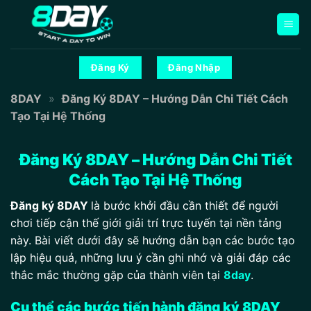
Bỏ
qua
nội
dung
Đăng Ký
Đăng Nhập
8DAY
»
Đăng Ký 8DAY – Hướng Dẫn Chi Tiết Cách
Tạo Tại Hệ Thống
Đăng Ký 8DAY – Hướng Dẫn Chi Tiết
Cách Tạo Tại Hệ Thống
Đăng ký 8DAY
là bước khởi đầu cần thiết để người
chơi tiếp cận thế giới giải trí trực tuyến tại nền tảng
này. Bài viết dưới đây sẽ hướng dẫn bạn các bước tạo
lập hiệu quả, những lưu ý cần ghi nhớ và giải đáp các
thắc mắc thường gặp của thành viên tại
8day
.
Cụ thể các bước tiến hành đăng ký 8DAY